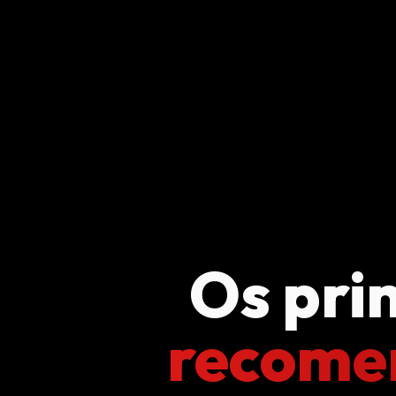
Os pri
recome