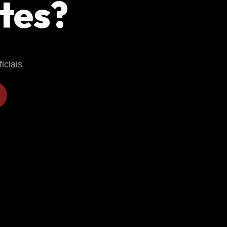
ntes?
iciais