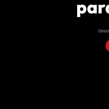
para
Descu